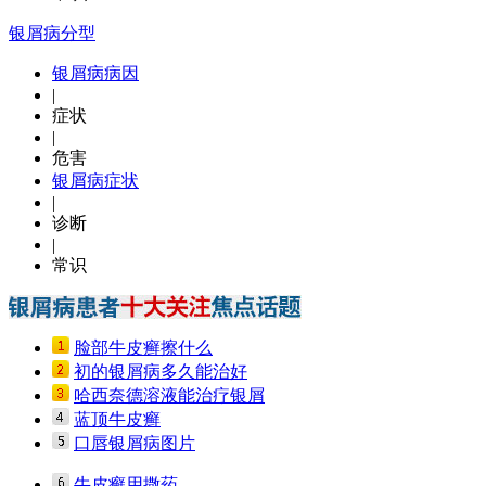
银屑病分型
银屑病病因
|
症状
|
危害
银屑病症状
|
诊断
|
常识
脸部牛皮癣擦什么
初的银屑病多久能治好
哈西奈德溶液能治疗银屑
蓝顶牛皮癣
口唇银屑病图片
牛皮癣用撒药