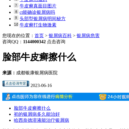
牛皮癣真面目图片
ct能确诊银屑病吗
头部型银屑病明间秘方
牛皮癣打生物激素
您现在的位置：
首页
>
银屑病百科
>
银屑病危害
咨询QQ：
1144000342
点击咨询
脸部牛皮癣擦什么
来源：
成都银康银屑病医院
2023-06-16
脸部牛皮癣擦什么
初的银屑病多久能治好
哈西奈德溶液能治疗银屑病