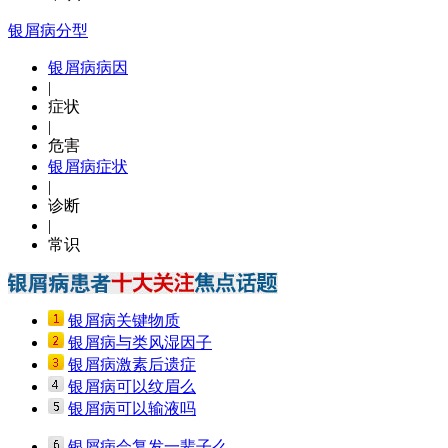
银屑病分型
银屑病病因
|
症状
|
危害
银屑病症状
|
诊断
|
常识
银屑病关键物质
银屑病与类风湿因子
银屑病激素后遗症
银屑病可以纹眉么
银屑病可以输液吗
银屑病会复发一辈子么