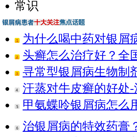
常识
为什么喝中药对银屑
头癣怎么治疗好？全
寻常型银屑病生物制
汗蒸对牛皮癣的好处-
甲氨蝶呤银屑病怎么
治银屑病的特效药膏